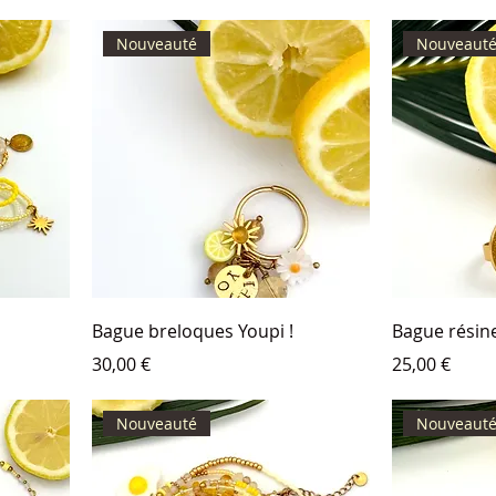
Nouveauté
Nouveaut
Bague breloques Youpi !
Bague résine
Prix
Prix
30,00 €
25,00 €
Nouveauté
Nouveaut