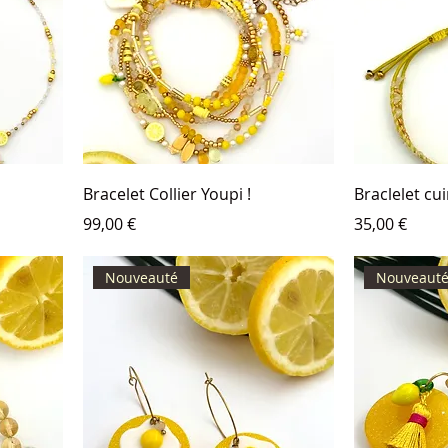
Bracelet Collier Youpi !
Braclelet cu
Prix
Prix
99,00 €
35,00 €
Nouveauté
Nouveaut