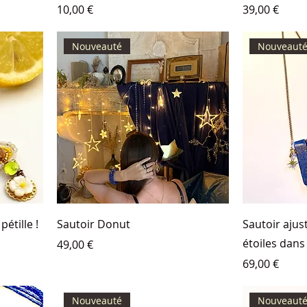
Prix
Prix
10,00 €
39,00 €
Nouveauté
Nouveaut
pétille !
Sautoir Donut
Sautoir aju
étoiles dans
Prix
49,00 €
Prix
69,00 €
Nouveauté
Nouveaut