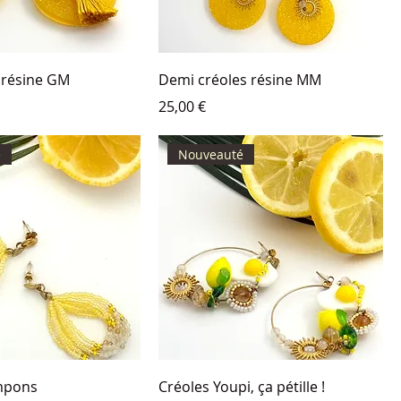
 résine GM
Demi créoles résine MM
Prix
25,00 €
é
Nouveauté
mpons
Créoles Youpi, ça pétille !