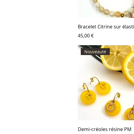
Bracelet Citrine sur élas
Prix
45,00 €
Nouveauté
Demi-créoles résine PM