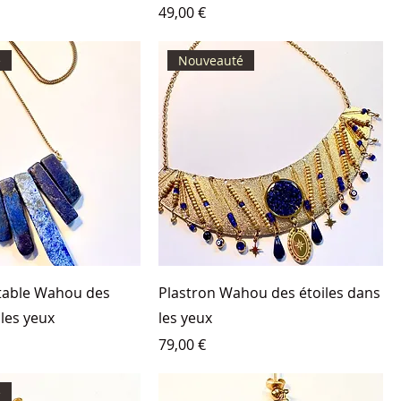
Prix
49,00 €
é
Nouveauté
stable Wahou des
Plastron Wahou des étoiles dans
 les yeux
les yeux
Prix
79,00 €
é