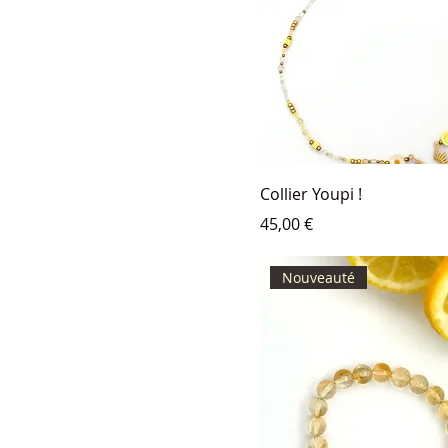
Collier Youpi !
Prix
45,00 €
Nouveauté