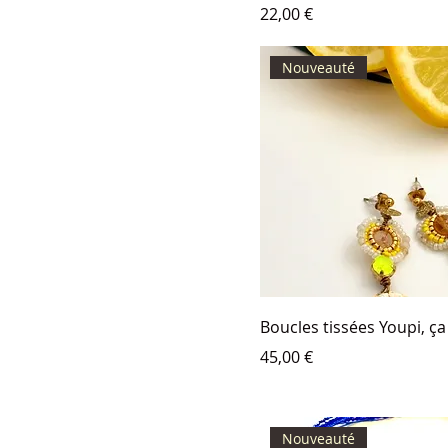
Prix
22,00 €
Nouveauté
Boucles tissées Youpi, ça 
Prix
45,00 €
Nouveauté