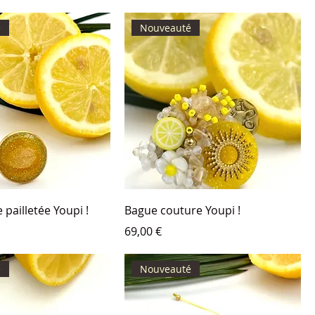
é
Nouveauté
 pailletée Youpi !
Bague couture Youpi !
Prix
69,00 €
é
Nouveauté