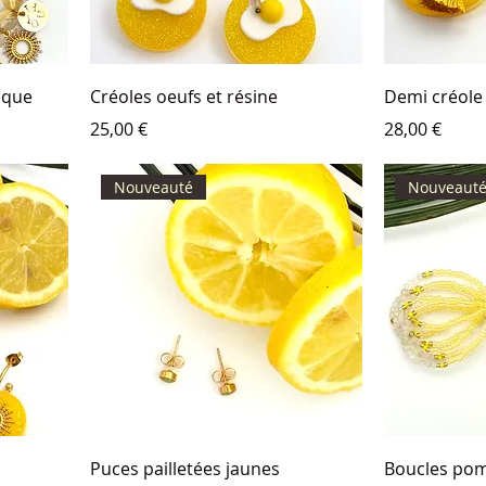
tique
Créoles oeufs et résine
Demi créole
Prix
Prix
25,00 €
28,00 €
Nouveauté
Nouveaut
Puces pailletées jaunes
Boucles po