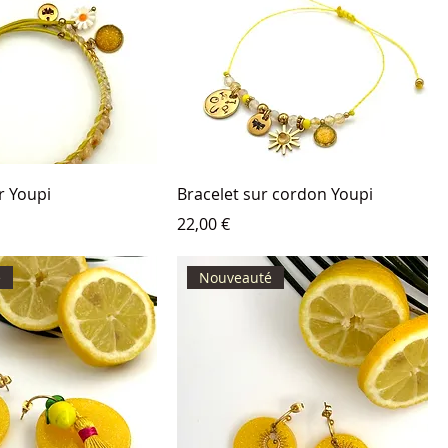
ir Youpi
Bracelet sur cordon Youpi
Prix
22,00 €
é
Nouveauté