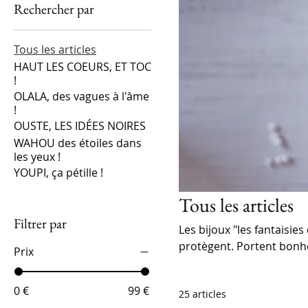
Rechercher par
Tous les articles
HAUT LES COEURS, ET TOC
!
OLALA, des vagues à l'âme
!
OUSTE, LES IDÉES NOIRES
WAHOU des étoiles dans
les yeux !
YOUPI, ça pétille !
Tous les articles
Filtrer par
Les bijoux "les fantaisie
protègent. Portent bonheu
Prix
créateur, un coup de coe
0 €
99 €
25 articles